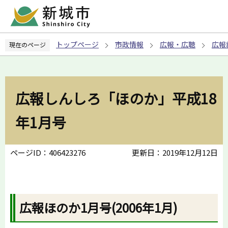
こ
の
ペ
トップページ
市政情報
広報・広聴
広報
現在のページ
ー
ジ
の
先
広報しんしろ「ほのか」平成18
頭
で
年1月号
す
ページID：406423276
更新日：2019年12月12日
広報ほのか1月号(2006年1月)