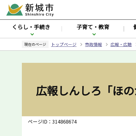
こ
の
ペ
くらし・手続き
子育て・教育
ー
ジ
トップページ
市政情報
広報・広聴
の
現在のページ
先
頭
で
す
広報しんしろ「ほの
ページID：314868674