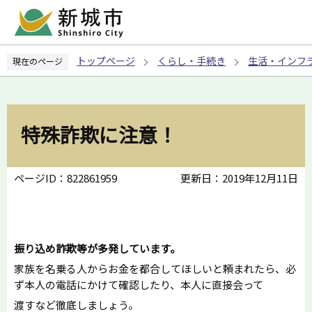
こ
の
ペ
トップページ
くらし・手続き
生活・インフ
現在のページ
ー
ジ
の
先
特殊詐欺に注意！
頭
で
す
ページID：822861959
更新日：2019年12月11日
振り込め詐欺等が多発しています。
家族を名乗る人からお金を都合してほしいと頼まれたら、必
ず本人の電話にかけて確認したり、本人に直接会って
渡すなど徹底しましょう。