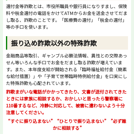
還付金等詐欺とは、市役所職員や銀行員になりすまし、保険
料や税金還付の電話をかけてATMからお金を送金させてだま
し取る、詐欺のことです。「医療費の還付」「税金の還付」
等の手口を使います。
振り込め詐欺以外の特殊詐欺
金融商品等取引、ギャンブル必勝法情報、異性との交際あっ
せん等いろんな手口でお金をだまし取る詐欺が増えていま
す。また、本年度支給が開始される「臨時福祉給付金（簡素
な給付措置）」や「子育て世帯臨時特例給付金」を口実にし
た特殊詐欺も心配されています。
詐欺まがいな電話がかかってきたり、文書が送付されてきた
ときには家族に相談するか、おかしいと思ったら警察署に
110番するなど、冷静に対応して、被害に遭わないよう十分
注意してください。
“すぐに振り込まない” “ひとりで振り込まない” ”必ず誰
かに相談する”