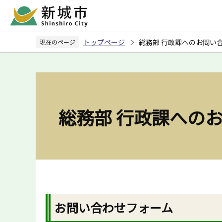
こ
の
ペ
トップページ
総務部 行政課へのお問い
現在のページ
ー
ジ
の
先
頭
総務部 行政課への
で
す
お問い合わせフォーム