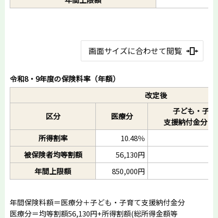
画面サイズに合わせて閲覧
令和8・9年度の保険料率（年額）
改定後
子ども・子育
区分
医療分
支援納付金分（
所得割率
10.48％
被保険者均等割額
56,130円
年間上限額
850,000円
年間保険料額＝医療分＋子ども・子育て支援納付金分
医療分＝均等割額56,130円+所得割額(総所得金額等