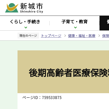
こ
の
ペ
くらし・手続き
子育て・教育
ー
ジ
トップページ
健康・福祉・医療
保険
の
現在のページ
先
頭
で
す
後期高齢者医療保険
ページID：759533875