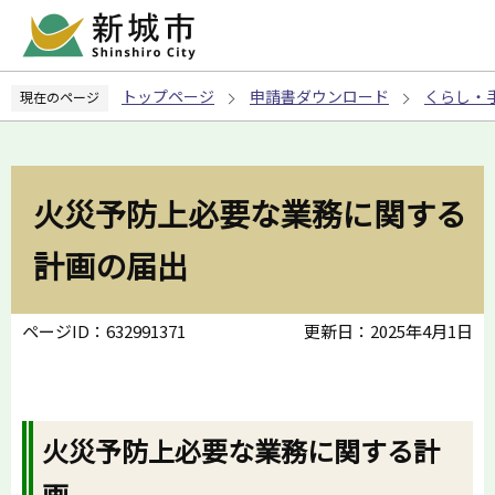
こ
の
ペ
トップページ
申請書ダウンロード
くらし・
現在のページ
ー
ジ
の
先
火災予防上必要な業務に関する
頭
で
計画の届出
す
ページID：632991371
更新日：2025年4月1日
火災予防上必要な業務に関する計
画