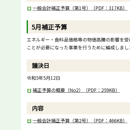
一般会計補正予算（第1号）（PDF：317KB）
5月補正予算
エネルギー・食料品価格等の物価高騰の影響を受
ことが必要になった事業を行うために編成しまし
議決日
令和5年5月12日
補正予算の概要（No2）（PDF：259KB）
内容
一般会計補正予算（第2号）（PDF：466KB）