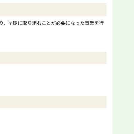
り、早期に取り組むことが必要になった事業を行