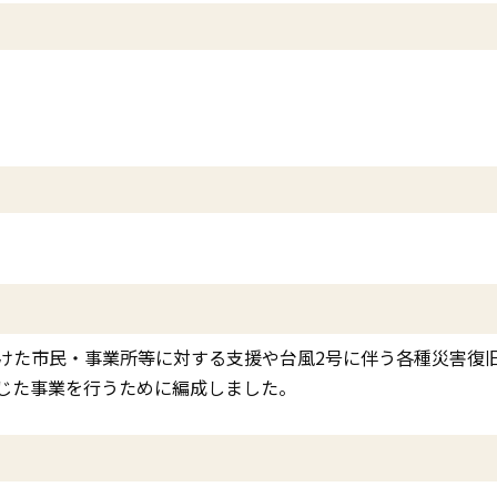
けた市民・事業所等に対する支援や台風2号に伴う各種災害復
じた事業を行うために編成しました。