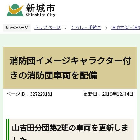
こ
の
ペ
トップページ
くらし・手続き
消防本部・消
現在のページ
ー
ジ
の
先
消防団イメージキャラクター付
頭
で
きの消防団車両を配備
す
ページID：327229181
更新日：2019年12月4日
山吉田分団第2班の車両を更新しま
した