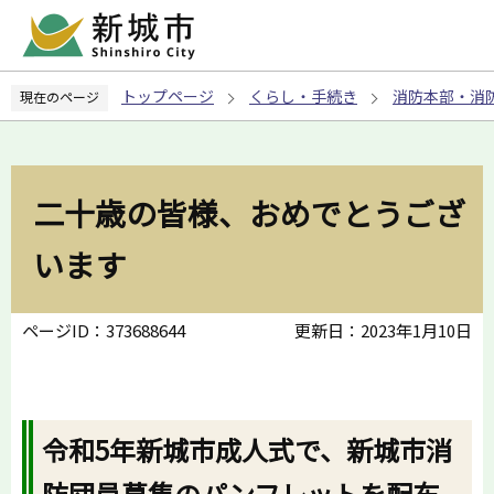
こ
の
ペ
トップページ
くらし・手続き
消防本部・消
現在のページ
ー
ジ
の
先
二十歳の皆様、おめでとうござ
頭
で
います
す
ページID：373688644
更新日：2023年1月10日
令和5年新城市成人式で、新城市消
防団員募集のパンフレットを配布