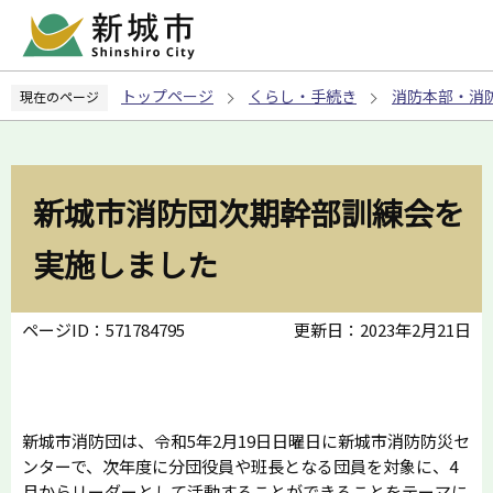
こ
の
ペ
トップページ
くらし・手続き
消防本部・消
現在のページ
ー
ジ
の
先
新城市消防団次期幹部訓練会を
頭
で
実施しました
す
ページID：571784795
更新日：2023年2月21日
新城市消防団は、令和5年2月19日日曜日に新城市消防防災セ
ンターで、次年度に分団役員や班長となる団員を対象に、4
月からリーダーとして活動することができることをテーマに