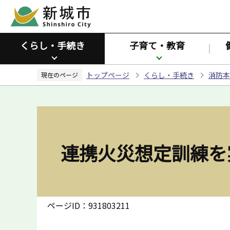
こ
の
ペ
くらし・手続き
子育て・教育
ー
ジ
トップページ
くらし・手続き
消防本
の
現在のページ
先
頭
で
す
連携火災想定訓練を
ページID：931803211