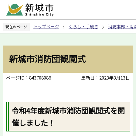
こ
の
ペ
トップページ
くらし・手続き
消防本部・消
現在のページ
ー
ジ
の
先
新城市消防団観閲式
頭
で
す
ページID：843708086
更新日：2023年3月13日
令和4年度新城市消防団観閲式を開
催しました！