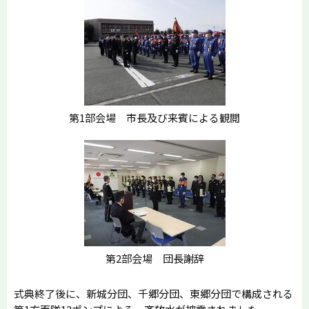
第1部会場 市長及び来賓による観閲
第2部会場 団長謝辞
式典終了後に、新城分団、千郷分団、東郷分団で構成される