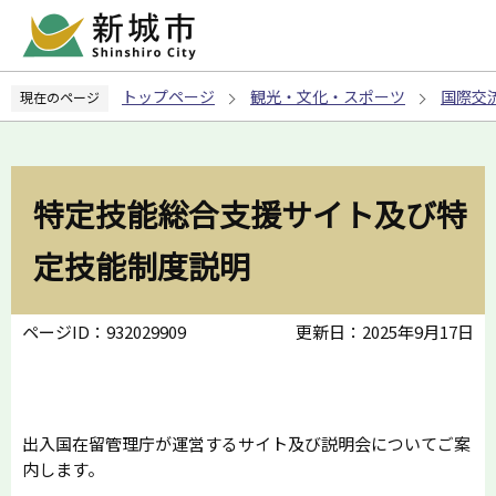
こ
の
ペ
トップページ
観光・文化・スポーツ
国際交
現在のページ
ー
ジ
の
先
特定技能総合支援サイト及び特
頭
で
定技能制度説明
す
ページID：932029909
更新日：2025年9月17日
出入国在留管理庁が運営するサイト及び説明会についてご案
内します。