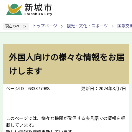
こ
の
ペ
トップページ
観光・文化・スポーツ
国際交
現在のページ
ー
ジ
の
先
外国人向けの様々な情報をお届
頭
で
けします
す
ページID：633377988
更新日：2024年3月7日
このページでは、様々な機関が発信する多言語での情報を掲
載しています。
新しい情報を随時更新しています。