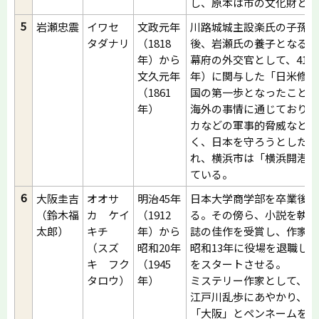
し、原本は市の文化財とな
5
岩瀬忠震
イワセ
文政元年
川路城城主設楽氏の子孫と
タダナリ
（1818
後、岩瀬氏の養子となる。
年）から
幕府の外交官として、41歳の
文久元年
年）に関与した「日米修好
（1861
国の第一歩となったことで
年）
海外の事情に通じており、
カなどの軍事的脅威などに
く、日本を守ろうとした姿
れ、横浜市は「横浜開港の
ている。
6
大阪圭吉
オオサ
明治45年
日本大学商学部を卒業後、
（鈴木福
カ ケイ
（1912
る。その傍ら、小説を執筆
太郎）
キチ
年）から
誌の佳作を受賞し、作家デ
（スズ
昭和20年
昭和13年に役場を退職し
キ フク
（1945
をスタートさせる。
タロウ）
年）
ミステリー作家として、推
江戸川乱歩にあやかり、「
「大阪」とペンネームを命