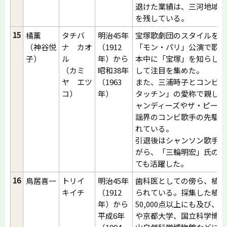
退けた業績は、三河地域の
を残している。
15
橘薫
タチバ
明治45年
宝塚歌劇団のスタイルを創
（神谷悦
ナ カオ
（1912
「モン・パリ」公演で歌と
子）
ル
年）から
本中に「宝塚」を知らしめ
（カミ
昭和38年
して注目を集めた。
ヤ エツ
（1963
また、三浦時子とコンビを
コ）
年）
タッチン」の愛称で親しま
ャンディーズやザ・ピーナ
謡界のコンビ歌手の先駆け
れている。
引退後はシャンソン歌手と
がら、「三輪明宏」氏の指
ても活躍した。
16
鳥居喜一
トリイ
明治45年
歯科医としての傍ら、植物
キイチ
（1912
られている。採集した植物は
年）から
50,000点以上にも及び
平成6年
や京都大学、国立科学博物