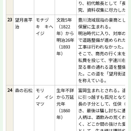
り、初代館長として「長篠
究、資料収集に尽力した。
23
望月喜平
モチヅ
文政5年
豊川流域屈指の豪商として
治
キ キヘ
（1822
保屋に生まれる。
イジ
年）から
明治時代に入り、対岸の別
明治26年
で道路整備が進められたが
（1893
工事は行われなかった。
年）
そこで、商売の行く末を案
私費を投じて、宇連川右岸
至る車の通れる道を整備す
た。この道を「望月街道」
を称えている。
24
森の石松
モリ
生年不詳
富岡生まれとされる。遠州
ノ イシ
から万延
に引っ越すも孤児となり、
マツ
元年
長の子分として、任侠（や
（1860
き、最後は騙し討ちに遭い
年）
人柄は、酒飲みの荒くれ者
く、どこか間の抜けた愛す
として、生き様は講談や浪