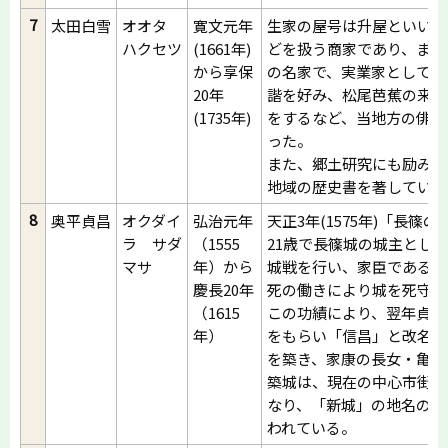
7
太田白雪
オオタ
寛文元年
生家の屋号は升屋といい、
ハクセツ
(1661年)
どを扱う商家であり、また
から享保
の名家で、実業家として活
20年
諧を好み、松尾芭蕉の来訪
(1735年)
をするなど、当地方の俳壇
った。
また、郷土研究にも励み「
地域の歴史書を著している
8
奥平貞昌
オクダイ
弘治元年
天正3年(1575年)「長篠
ラ サダ
（1555
21歳で長篠城の城主とし
マサ
年）から
城戦を行い、家臣である鳥
慶長20年
死の働きにより城を死守し
（1615
この功績により、翌年貞昌
年）
をもらい「信昌」と改名し
を築き、家康の長女・亀姫
築城は、現在の中心市街区
なり、「新城」の地名の由
われている。