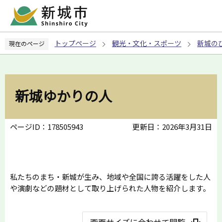
こ
の
ペ
トップページ
観光・文化・スポーツ
新城の
現在のページ
ー
ジ
の
先
新城ゆかりの人
頭
で
す
ページID：178505943
更新日：2026年3月31日
私たちのまち・新城が生み、地域や全国に誇る活躍をした人
や演劇などの題材として取り上げられた人物を紹介します。
画面サイズに合わせて閲覧