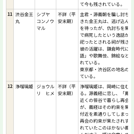
て今も残されている。
11
渋谷金王
シブヤ
不詳（平
主君・源義朝を騙し討ちし
丸
コンノウ
安末期）
きた金王丸は、逃げ込んだ
マル
を待ったが、仇討ちを果た
で病死したという逸話が伝
祀ったとされる祠が残され
彼の活躍は、鎌倉時代に成
語」や歌舞伎、錦絵などの
れている。
東京都・渋谷区の地名の由
ている。
12
浄瑠璃姫
ジョウル
不詳（平
浄瑠璃姫は、岡崎に住む兼
リ ヒメ
安末期）
る。源義経に恋し、「鳳来
近くの笹谷で暮らし再会を
が、義経はその約束を果た
付近を素通りしてしまった
再会の約束が果たされず、
れていたこのはかない義経