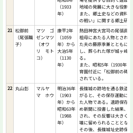
（1933
地域の発展に大きな役割を
年）
また、郷土史などの資料収
の戦い」に関する郷土研究
21
松御前
マツ ゴ
康平2年
熱田神宮大宮司の尾張員職
（尾張職
ゼンマツ
（1059
祖母にあたる人物とされる
子）
（オワ
年）から
た夫の藤原季兼とともに新
リ モト
大治5年
し、葬られた塚が城ヶ峰の
コ）
（1130
る。
年）
また、昭和5年（1930年
育園付近に「松御前の碑」
されている。
22
丸山彭
マルヤ
明治36年
長篠城の跡地を通る鉄道建
マ ホウ
（1903
がると、その保存運動に共
年）から
た人物である。遺跡保存の
昭和63年
め新聞に投書した結果、全
（1988
され、その反響は大きく、
年）
壊に留められることとなっ
その後、長篠城址史跡保存