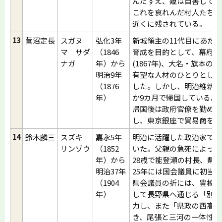
んだすえ、姫は自害してし
これを哀れんだ村人たちが
近くに残されている。
13
菅沼定長
スガヌ
弘化3年
新城領主の11代目にあた
マ サダ
（1846
育成を目的として、幕府の
ナガ
年）から
(1867年)、大名・旗本の
明治9年
有望な人材のひとりとして
（1876
した。しかし、明治維新の
年）
か9カ月で帰国している。
帰国後は政府官僚を勤める
し、東京銀座で貿易商を営
14
鈴木麟三
スズキ
嘉永5年
明治に活躍した政治家で元
リンゾウ
（1852
いた。父親の急死によって
年）から
28歳で能登瀬の村長、県
明治37年
25年には国会議員に初当
（1904
県会議員の折には、豊橋、
年）
して長野県へ通じる「別所
力し、また「県政の西高東
き、尾張と三河の一体性を