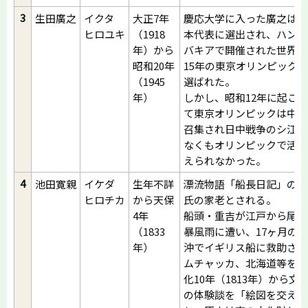
3
生田廣之
イクタ
大正7年
慶応大学に入った廣之は、
ヒロユキ
（1918
本代表に選出され、ハンガ
年）から
バキアで開催された世界大
昭和20年
15年の東京オリンピック
（1945
選ばれた。
年）
しかし、昭和12年に起こ
て東京オリンピックは中止
召集され日中戦争のシ江作
なくもオリンピックで活躍
えられなかった。
4
池田寛親
イケダ
生年不詳
漂流物語「船長日記」の作
ヒロチカ
から天保
氏の家老とされる。
4年
船頭・重吉が江戸から尾張
（1833
暴風雨に遭い、17ヶ月の
年）
沖でイギリス船に救助され
ムチャッカ、北海道等を経
化10年（1813年）から文
の体験談を「絵図を交えて