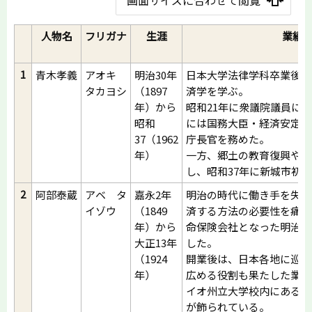
人物名
フリガナ
生涯
業績
1
青木孝義
アオキ
明治30年
日本大学法律学科卒業後、
タカヨシ
（1897
済学を学ぶ。
年）から
昭和21年に衆議院議員に初
昭和
には国務大臣・経済安定本
37（1962
庁長官を務めた。
年）
一方、郷土の教育復興や豊
し、昭和37年に新城市初
2
阿部泰蔵
アベ タ
嘉永2年
明治の時代に働き手を失っ
イゾウ
（1849
済する方法の必要性を痛感
年）から
命保険会社となった明治生
大正13年
した。
（1924
開業後は、日本各地に巡回
年）
広める役割も果たした業績
イオ州立大学校内にある保
が飾られている。