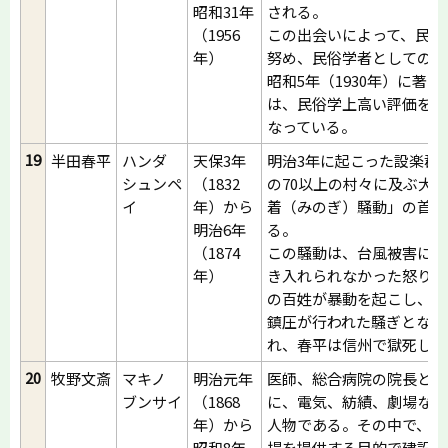
昭和31年
される。
（1956
この出会いによって、民俗
年）
努め、民俗学者としての道
昭和5年（1930年）に著
は、民俗学上高い評価を受
なっている。
19
半田春平
ハンダ
天保3年
明治3年に起こった設楽郡
シュンペ
（1832
の70以上の村々に及ぶ大
イ
年）から
着（みのぎ）騒動」の首謀
明治6年
る。
（1874
この騒動は、台風被害によ
年）
き入れられなかった怒りを
の百姓が暴動を起こし、軍
鎮圧が行われた騒ぎとなっ
れ、春平は信州で獄死した
20
牧野文斎
マキノ
明治元年
医師、総合病院の院長とし
ブンサイ
（1868
に、電気、紡績、劇場など
年）から
人物である。その中で、地
昭和8年
場を提供する目的で建設し