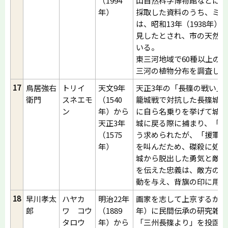
（1994
山自然科学博物館などに寄
年）
採取した資料のうち、ミカ
は、昭和13年（1938年
見したとされ、市の天然記
いる。
東三河地域で60種以上の
三河の植物分布を調査した
17
鳥居強右
トリイ
天文9年
天正3年の「長篠の戦い」
衛門
スネエモ
（1540
籠城戦で対抗した長篠城か
ン
年）から
に自ら名乗りを挙げて城を
天正3年
城に戻る際に捕まり、「嘘
（1575
う求められたが、「援軍が
年）
を叫んだため、磔殺に処さ
城から脱出した勇気と敵に
を伝えた忠義は、敵方の落
動を与え、背旗の印に用い
18
早川孝太
ハヤカ
明治22年
画家を志して上京するが、大
郎
ワ コウ
（1889
年）に民間伝承の研究雑誌
タロウ
年）から
「三州長篠より」を投函し