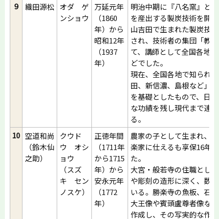
9
織田源松
オダ ゲ
万延元年
明治中期に『八名窯』と呼
ンショウ
（1860
を産出する製炭技術を開発
年）から
山吉田で生まれた製炭技術
昭和12年
され、技術者の集団「教師
（1937
て、講師として全国各地へ
年）
どでした。
現在、全国各地で知られて
田、新信濃、島根など」の
を基礎としたもので、日本
な功績を残し現代まで連綿
る。
10
空道和尚
クウド
正徳年間
農家の子として生まれ、地
（鈴木仙
ウ オシ
（1711年
楽家に仕えるも享保16年
之助）
ョウ
から1715
た。
（スズ
年）から
大宮・般若寺の住職として
キ セン
安永元年
や彫刻の造形に深く、数多
ノスケ）
（1772
いる。勝楽寺の魚板、石座
年）
大王像や賓頭盧尊者像など
作成し、その写実的な作品