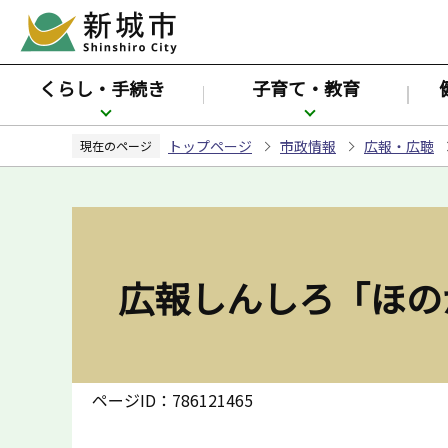
こ
の
ペ
くらし・手続き
子育て・教育
ー
ジ
トップページ
市政情報
広報・広聴
の
現在のページ
先
頭
で
す
広報しんしろ「ほの
ページID：786121465