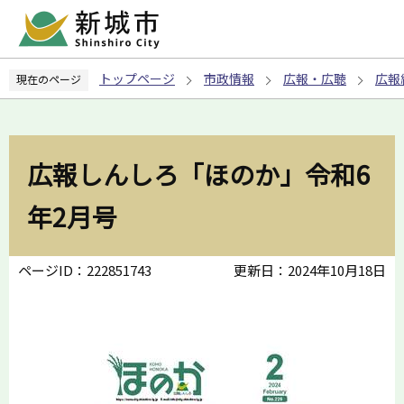
こ
の
ペ
トップページ
市政情報
広報・広聴
広報
現在のページ
ー
ジ
の
先
広報しんしろ「ほのか」令和6
頭
で
年2月号
す
ページID：222851743
更新日：2024年10月18日