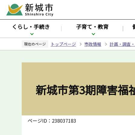
こ
の
ペ
くらし・手続き
子育て・教育
ー
ジ
トップページ
市政情報
計画・調査・
の
現在のページ
先
頭
で
す
新城市第3期障害福
ページID：238037183