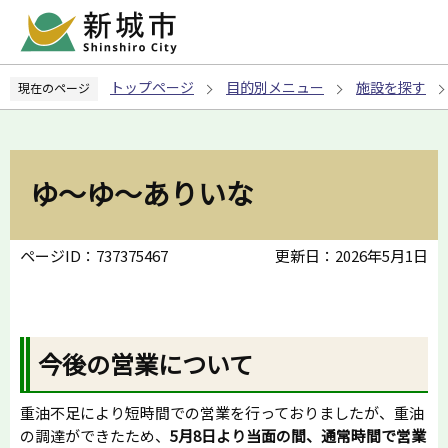
こ
の
ペ
トップページ
目的別メニュー
施設を探す
現在のページ
ー
ジ
の
先
ゆ～ゆ～ありいな
頭
で
す
ページID：737375467
更新日：2026年5月1日
今後の営業について
重油不足により短時間での営業を行っておりましたが、重油
の調達ができたため、
5月8日より当面の間、通常時間で営業