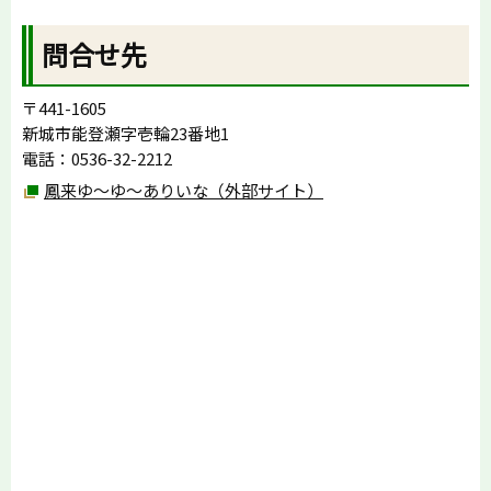
問合せ先
〒441-1605
新城市能登瀬字壱輪23番地1
電話：0536-32-2212
鳳来ゆ〜ゆ〜ありいな（外部サイト）