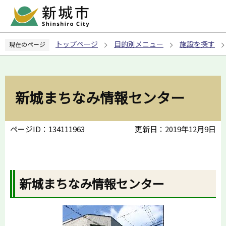
こ
の
ペ
トップページ
目的別メニュー
施設を探す
現在のページ
ー
ジ
の
先
新城まちなみ情報センター
頭
で
す
ページID：134111963
更新日：2019年12月9日
新城まちなみ情報センター