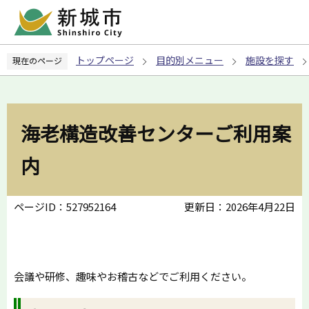
こ
の
ペ
トップページ
目的別メニュー
施設を探す
現在のページ
ー
ジ
の
先
海老構造改善センターご利用案
頭
で
内
す
ページID：527952164
更新日：2026年4月22日
会議や研修、趣味やお稽古などでご利用ください。