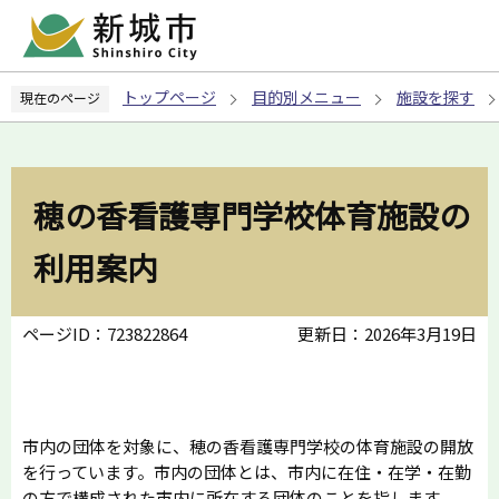
こ
の
ペ
トップページ
目的別メニュー
施設を探す
現在のページ
ー
ジ
の
先
穂の香看護専門学校体育施設の
頭
で
利用案内
す
ページID：723822864
更新日：2026年3月19日
市内の団体を対象に、穂の香看護専門学校の体育施設の開放
を行っています。市内の団体とは、市内に在住・在学・在勤
の方で構成された市内に所在する団体のことを指します。