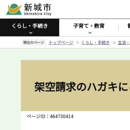
こ
の
ペ
くらし・手続き
子育て・教育
ー
ジ
トップページ
くらし・手続き
生活・
の
現在のページ
先
頭
で
す
架空請求のハガキに
ページID：464730414