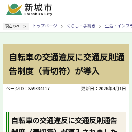
こ
の
ペ
トップページ
くらし・手続き
生活・インフ
現在のページ
ー
ジ
の
先
自転車の交通違反に交通反則通
頭
で
告制度（青切符）が導入
す
ページID：859334117
更新日：2026年4月1日
自転車の交通違反に交通反則通告
制度（青切符）が導入されました