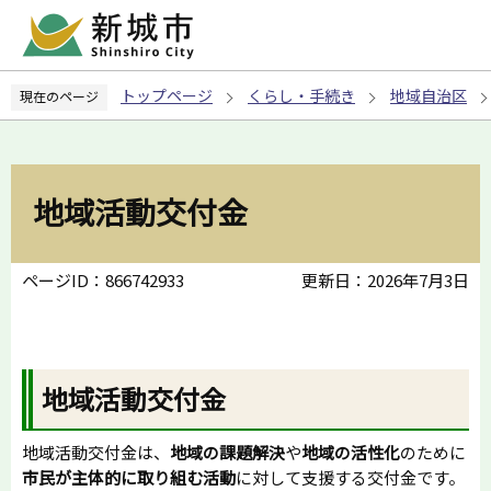
こ
の
ペ
トップページ
くらし・手続き
地域自治区
現在のページ
ー
ジ
の
先
地域活動交付金
頭
で
す
ページID：866742933
更新日：2026年7月3日
地域活動交付金
地域活動交付金は、
地域の課題解決
や
地域の活性化
のために
市民が主体的に取り組む活動
に対して支援する交付金です。