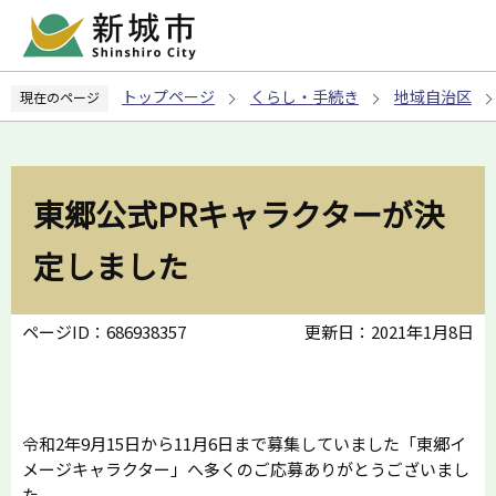
こ
の
ペ
トップページ
くらし・手続き
地域自治区
現在のページ
ー
ジ
の
先
東郷公式PRキャラクターが決
頭
で
定しました
す
ページID：686938357
更新日：2021年1月8日
令和2年9月15日から11月6日まで募集していました「東郷イ
メージキャラクター」へ多くのご応募ありがとうございまし
た。