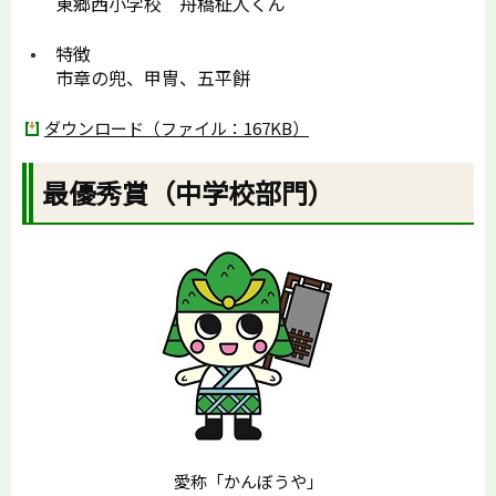
東郷西小学校 舟橋柾人くん
特徴
市章の兜、甲冑、五平餅
ダウンロード（ファイル：167KB）
最優秀賞（中学校部門）
愛称「かんぼうや」