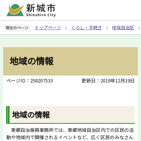
こ
の
ペ
トップページ
くらし・手続き
地域自治区
現在のページ
ー
ジ
の
先
地域の情報
頭
で
す
ページID：258207533
更新日：2019年12月19日
地域の情報
東郷自治振興事務所では、東郷地域自治区内での区民の活
動や地域内で開催されるイベントなど、広く区民のみなさん