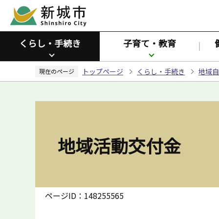
こ
の
ペ
くらし・手続き
子育て・教育
ー
ジ
トップページ
くらし・手続き
地域自
の
現在のページ
先
頭
で
す
地域活動交付金
ページID：148255565