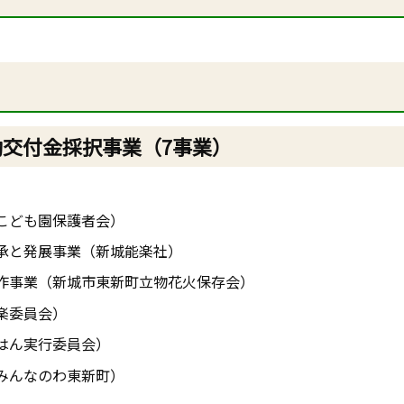
動交付金採択事業（7事業）
こども園保護者会）
承と発展事業（新城能楽社）
作事業（新城市東新町立物花火保存会）
楽委員会）
はん実行委員会）
みんなのわ東新町）