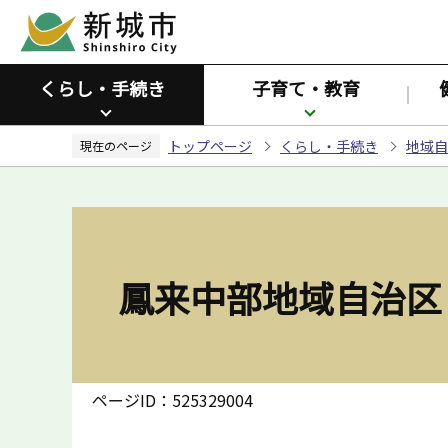
こ
の
ペ
くらし・手続き
子育て・教育
ー
ジ
トップページ
くらし・手続き
地域自
の
現在のページ
先
頭
で
す
鳳来中部地域自治区
ページID：525329004