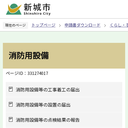
こ
の
ペ
トップページ
申請書ダウンロード
くらし・
現在のページ
ー
ジ
の
先
消防用設備
頭
で
す
ページID：331274017
消防用設備等の工事着工の届出
消防用設備等の設置の届出
消防用設備等の点検結果の報告