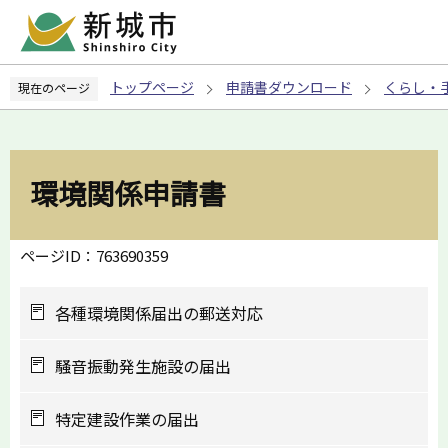
こ
の
ペ
トップページ
申請書ダウンロード
くらし・
現在のページ
ー
ジ
の
先
環境関係申請書
頭
で
す
ページID：763690359
各種環境関係届出の郵送対応
騒音振動発生施設の届出
特定建設作業の届出