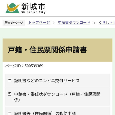
こ
の
ペ
トップページ
申請書ダウンロード
くらし・
現在のページ
ー
ジ
の
先
戸籍・住民票関係申請書
頭
で
す
ページID：500539369
証明書などのコンビニ交付サービス
申請書・委任状ダウンロード（戸籍・住民票関
係）
証明書等（住民関係）の郵便申請