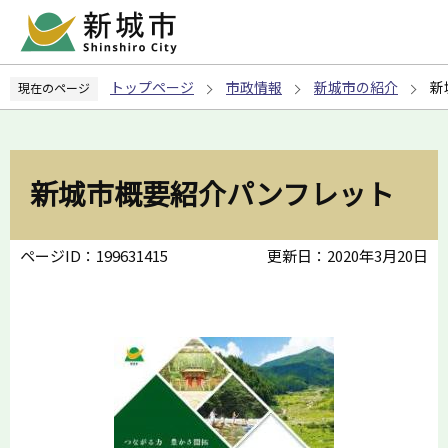
こ
の
ペ
トップページ
市政情報
新城市の紹介
新
現在のページ
ー
ジ
の
先
新城市概要紹介パンフレット
頭
で
す
ページID：199631415
更新日：2020年3月20日