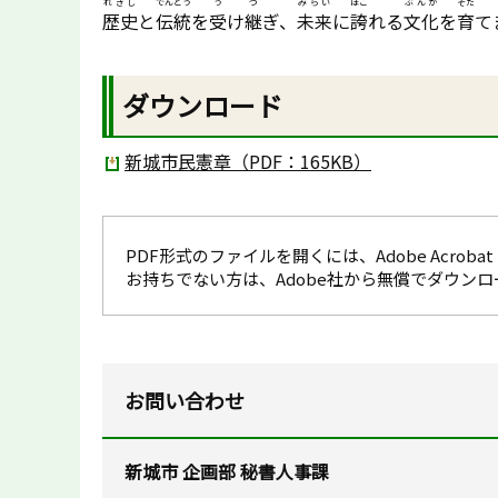
れきし
でんとう
う
つ
みらい
ほこ
ぶんか
そだ
歴史
と
伝統
を
受
け
継
ぎ、
未来
に
誇
れる
文化
を
育
て
ダウンロード
新城市民憲章（PDF：165KB）
PDF形式のファイルを開くには、Adobe Acrobat R
お持ちでない方は、Adobe社から無償でダウン
お問い合わせ
新城市 企画部 秘書人事課