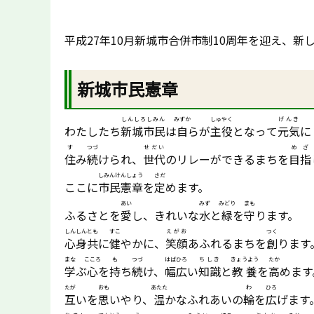
平成27年10月新城市合併市制10周年を迎え、
新城市民憲章
しんしろしみん
みずか
しゅやく
げんき
わたしたち
新城市民
は
自
らが
主役
となって
元気
に
す
つづ
せだい
めざ
住
み
続
けられ、
世代
のリレーができるまちを
目指
しみんけんしょう
さだ
ここに
市民憲章
を
定
めます。
あい
みず
みどり
まも
ふるさとを
愛
し、きれいな
水
と
緑
を
守
ります。
しんしんとも
すこ
えがお
つく
心身共
に
健
やかに、
笑顔
あふれるまちを
創
ります
まな
こころ
も
つづ
はばひろ
ちしき
きょうよう
たか
学
ぶ
心
を
持
ち
続
け、
幅広
い
知識
と
教養
を
高
めます
たが
おも
あたた
わ
ひろ
互
いを
思
いやり、
温
かなふれあいの
輪
を
広
げます