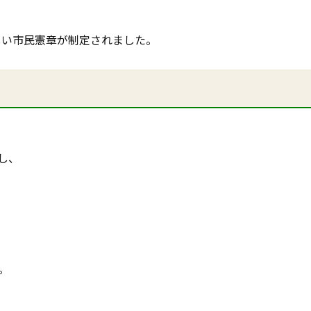
新しい市民憲章が制定されました。
し、
。
。
。