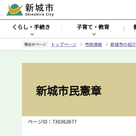
こ
の
ペ
くらし・手続き
子育て・教育
ー
ジ
トップページ
市政情報
新城市の紹介
の
現在のページ
先
頭
で
す
新城市民憲章
ページID：730362677