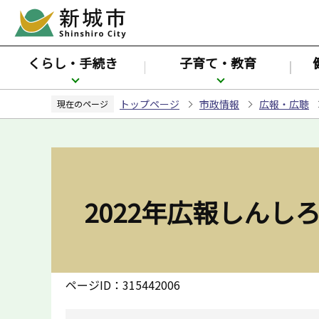
こ
の
ペ
くらし・手続き
子育て・教育
ー
ジ
トップページ
市政情報
広報・広聴
の
現在のページ
先
頭
で
す
2022年広報しんし
ページID：315442006