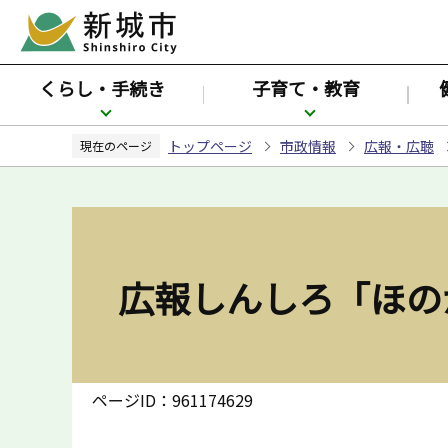
こ
の
ペ
くらし・手続き
子育て・教育
ー
ジ
トップページ
市政情報
広報・広聴
の
現在のページ
先
頭
で
す
広報しんしろ「ほの
ページID：961174629