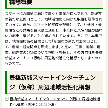
構想概要
スマ－トICの開通に向けて着々と事業が進んでおり、新城市
の新たな玄関口として、地域活性化に向けた取組も期待され
ています。また、スマ－トIC整備を契機として、利便性・優
位性などの効果を最大限に活用し、市全体と八名地区の賑わ
いの創出に繋げることが求められています。そこで、本市で
は、地域振興策の目標として｢新城市の新たな玄関口とし
て、産業・観光拠点を形成します｣と定め、工業、商業、農
業、観光業の分野について検討・整理し、その方向性を豊橋
新城スマ－トIC（仮称）周辺地域活性化構想としてまとめた
ものです。
豊橋新城スマートインターチェン
ジ（仮称）周辺地域活性化構想
豊橋新城スマートインターチェンジ（仮称）周辺地域活
性化構想（PDF：26,059KB）