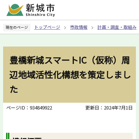
こ
の
ペ
トップページ
市政情報
計画・調査・取組み
現在のページ
ー
ジ
の
先
豊橋新城スマートIC（仮称）周
頭
で
辺地域活性化構想を策定しまし
す
た
ページID：934849922
更新日：2024年7月1日