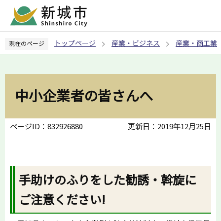
こ
の
ペ
トップページ
産業・ビジネス
産業・商工業
現在のページ
ー
ジ
の
先
中小企業者の皆さんへ
頭
で
す
ページID：832926880
更新日：2019年12月25日
手助けのふりをした勧誘・斡旋に
ご注意ください!