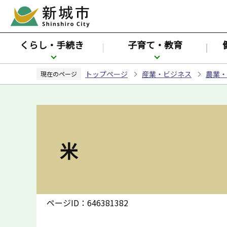
こ
の
ペ
くらし・手続き
子育て・教育
ー
ジ
トップページ
産業・ビジネス
農業・
の
現在のページ
先
頭
で
す
米
ページID：646381382