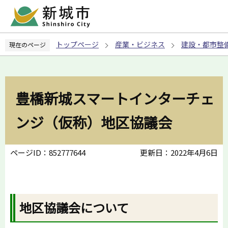
こ
の
ペ
トップページ
産業・ビジネス
建設・都市整
現在のページ
ー
ジ
の
先
豊橋新城スマートインターチェ
頭
で
ンジ（仮称）地区協議会
す
ページID：852777644
更新日：2022年4月6日
地区協議会について