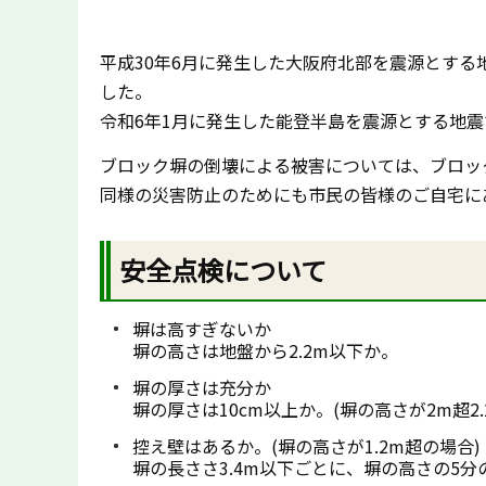
平成30年6月に発生した大阪府北部を震源とす
した。
令和6年1月に発生した能登半島を震源とする地
ブロック塀の倒壊による被害については、ブロッ
同様の災害防止のためにも市民の皆様のご自宅に
安全点検について
塀は高すぎないか
塀の高さは地盤から2.2m以下か。
塀の厚さは充分か
塀の厚さは10cm以上か。(塀の高さが2m超2.
控え壁はあるか。(塀の高さが1.2m超の場合)
塀の長ささ3.4m以下ごとに、塀の高さの5