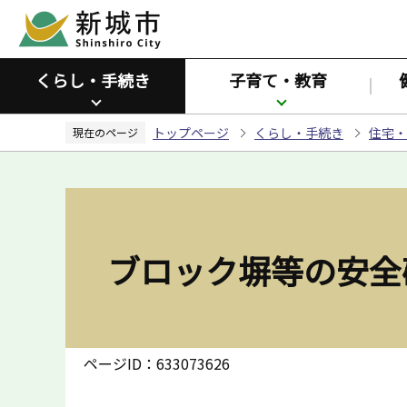
こ
の
ペ
くらし・手続き
子育て・教育
ー
ジ
トップページ
くらし・手続き
住宅・
の
現在のページ
先
頭
で
す
ブロック塀等の安全
ページID：633073626