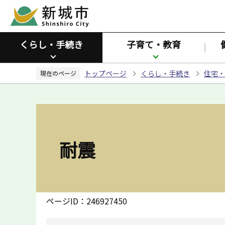
こ
の
ペ
くらし・手続き
子育て・教育
ー
ジ
トップページ
くらし・手続き
住宅・
の
現在のページ
先
頭
で
す
耐震
ページID：246927450