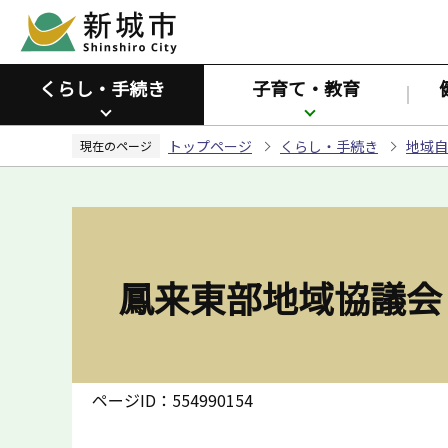
こ
の
ペ
くらし・手続き
子育て・教育
ー
ジ
トップページ
くらし・手続き
地域自
の
現在のページ
先
頭
で
す
鳳来東部地域協議会
ページID：554990154