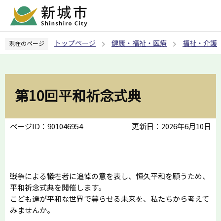
こ
の
ペ
トップページ
健康・福祉・医療
福祉・介護
現在のページ
ー
ジ
の
先
第10回平和祈念式典
頭
で
す
ページID：901046954
更新日：2026年6月10日
戦争による犠牲者に追悼の意を表し、恒久平和を願うため、
平和祈念式典を開催します。
こども達が平和な世界で暮らせる未来を、私たちから考えて
みませんか。