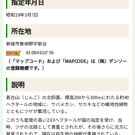
指定年月日
昭和19年3月7日
所在地
新城市黄柳野字新谷
43 684 616*36
（「マップコード」および「
MAPCODE
」は（株）デンソー
の登録商標です。）
説明
甚古山（じんご）の北斜面、標高200から300mにわたる約40
ヘクタールの地域に、ウバメガシ、サカキなどの暖地性植物
とともにツゲが繁茂している。
このうち密度の高い2.03ヘクタールが国の指定を受け、当
時、ツゲの北限として貴重とされたが、その後さらに北方に
発見されたので、現在は自生地の林相が重視されている。