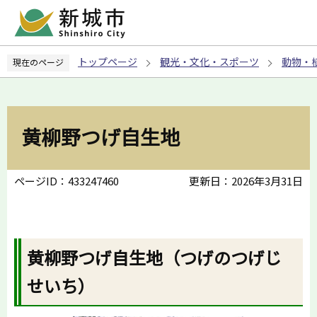
こ
の
ペ
トップページ
観光・文化・スポーツ
動物・
現在のページ
ー
ジ
の
先
黄柳野つげ自生地
頭
で
す
ページID：433247460
更新日：2026年3月31日
黄柳野つげ自生地（つげのつげじ
せいち）