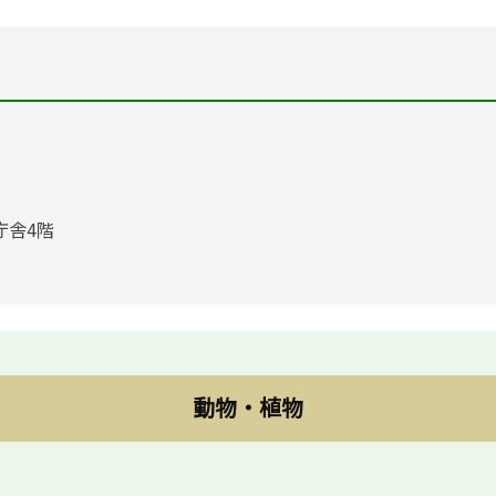
庁舎4階
動物・植物