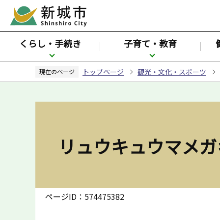
こ
の
ペ
くらし・手続き
子育て・教育
ー
ジ
トップページ
観光・文化・スポーツ
の
現在のページ
先
頭
で
す
リュウキュウマメガ
ページID：574475382