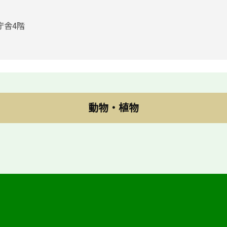
庁舎4階
動物・植物