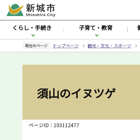
こ
の
ペ
くらし・手続き
子育て・教育
ー
ジ
トップページ
観光・文化・スポーツ
の
現在のページ
先
頭
で
す
須山のイヌツゲ
ページID：103112477