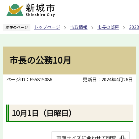
こ
の
ペ
トップページ
市政情報
市長の部屋
20
現在のページ
ー
ジ
の
先
市長の公務10月
頭
で
す
ページID：655815086
更新日：2024年4月26日
10月1日（日曜日）
画面サイズに合わせて閲覧