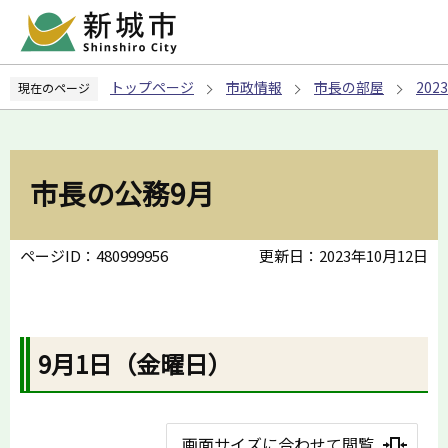
こ
の
ペ
トップページ
市政情報
市長の部屋
20
現在のページ
ー
ジ
の
先
市長の公務9月
頭
で
す
ページID：480999956
更新日：2023年10月12日
9月1日（金曜日）
画面サイズに合わせて閲覧